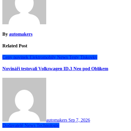
By
automakers
Related Post
Ceny novinek
Elektromobily
News
Testy
Tiskovky
Novináři testovali Volkswagen ID.3 Neo pod Oblíkem
automakers
Srp 7, 2026
Dodavatelé
News
Technologie