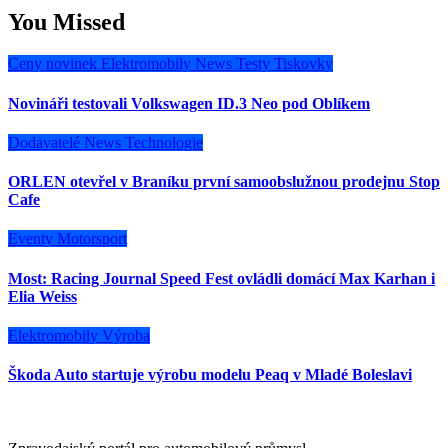
You Missed
Ceny novinek
Elektromobily
News
Testy
Tiskovky
Novináři testovali Volkswagen ID.3 Neo pod Oblíkem
Dodavatelé
News
Technologie
ORLEN otevřel v Braníku první samoobslužnou prodejnu Stop
Cafe
Eventy
Motorsport
Most: Racing Journal Speed Fest ovládli domácí Max Karhan i
Elia Weiss
Elektromobily
Výroba
Škoda Auto startuje výrobu modelu Peaq v Mladé Boleslavi