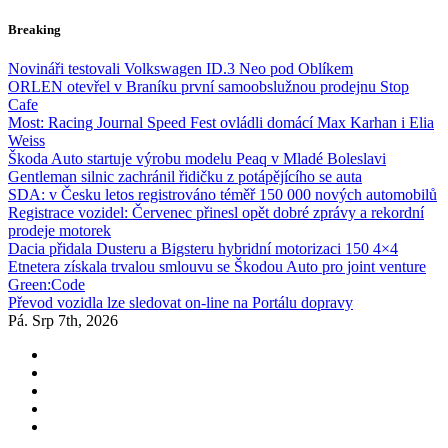
Skip
Breaking
to
content
Novináři testovali Volkswagen ID.3 Neo pod Oblíkem
ORLEN otevřel v Braníku první samoobslužnou prodejnu Stop
Cafe
Most: Racing Journal Speed Fest ovládli domácí Max Karhan i Elia
Weiss
Škoda Auto startuje výrobu modelu Peaq v Mladé Boleslavi
Gentleman silnic zachránil řidičku z potápějícího se auta
SDA: v Česku letos registrováno téměř 150 000 nových automobilů
Registrace vozidel: Červenec přinesl opět dobré zprávy a rekordní
prodeje motorek
Dacia přidala Dusteru a Bigsteru hybridní motorizaci 150 4×4
Etnetera získala trvalou smlouvu se Škodou Auto pro joint venture
Green:Code
Převod vozidla lze sledovat on-line na Portálu dopravy
Pá. Srp 7th, 2026