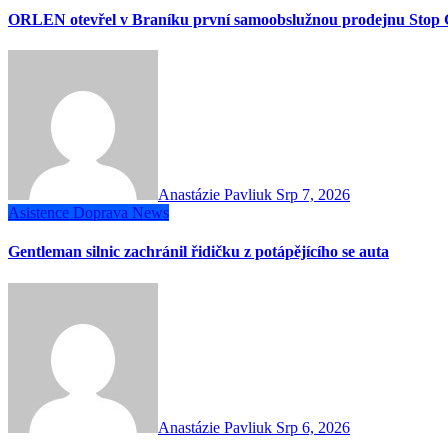
ORLEN otevřel v Braníku první samoobslužnou prodejnu Stop 
Anastázie Pavliuk
Srp 7, 2026
Asistence
Doprava
News
Gentleman silnic zachránil řidičku z potápějícího se auta
Anastázie Pavliuk
Srp 6, 2026