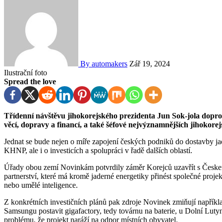
By automakers
Zář 19, 2024
Ilustrační foto
Spread the love
Třídenní návštěvu jihokorejského prezidenta Jun Sok-jola doprovází korejští ministři obchodu a průmyslu, zahraničních
věcí, dopravy a financí, a také šéfové nejvýznamnějších jihokor
Jednat se bude nejen o míře zapojení českých podniků do dostavby ja
KHNP, ale i o investicích a spolupráci v řadě dalších oblastí.
Úřady obou zemí Novinkám potvrdily záměr Korejců uzavřít s Českem v návaznosti na dostavbu Dukovan strategické
partnerství, které má kromě jaderné energetiky přinést společné projek
nebo umělé inteligence.
Z konkrétních investičních plánů pak zdroje Novinek zmiňují například snahu o expanzi nošovické automobilky Hyundai a záměr
Samsungu postavit gigafactory, tedy továrnu na baterie, u Dolní Luty
problému, že projekt naráží na odpor místních obyvatel.