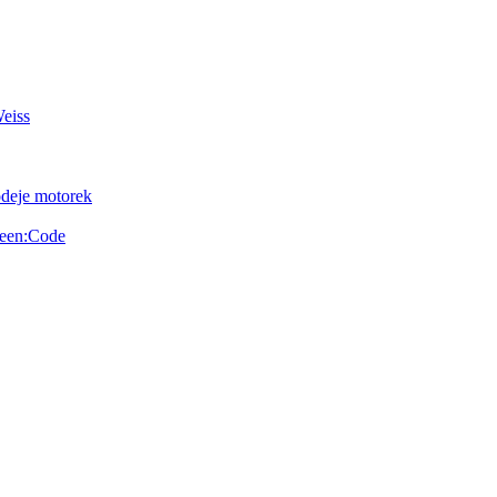
Weiss
odeje motorek
reen:Code