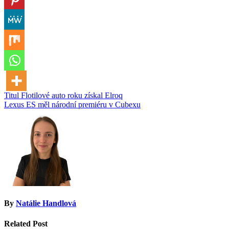
Navigace
Titul Flotilové auto roku získal Elroq
Lexus ES měl národní premiéru v Cubexu
pro
příspěvek
By
Natálie Handlová
Related Post