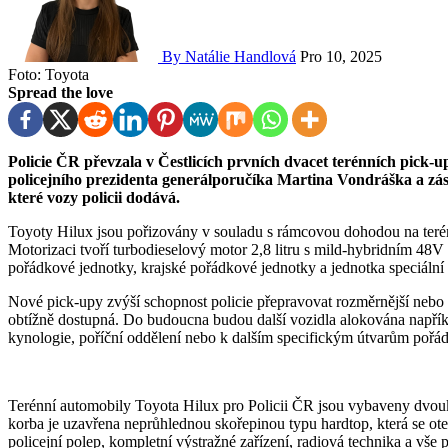
By Natálie Handlová
Pro 10, 2025
Foto: Toyota
Spread the love
Policie ČR převzala v Čestlicích prvních dvacet terénních pick-upů Toyota Hilux. Slavnostní předání proběhlo za účasti
policejního prezidenta generálporučíka Martina Vondráška a z
které vozy policii dodává.
Toyoty Hilux jsou pořizovány v souladu s rámcovou dohodou na terén
Motorizaci tvoří turbodieselový motor 2,8 litru s mild-hybridním 4
pořádkové jednotky, krajské pořádkové jednotky a jednotka speciáln
Nové pick-upy zvýší schopnost policie přepravovat rozměrnější nebo p
obtížně dostupná. Do budoucna budou další vozidla alokována napříkl
kynologie, poříční oddělení nebo k dalším specifickým útvarům pořád
Terénní automobily Toyota Hilux pro Policii ČR jsou vybaveny dvo
korba je uzavřena neprůhlednou skořepinou typu hardtop, která se ote
policejní polep, kompletní výstražné zařízení, radiová technika a vše 