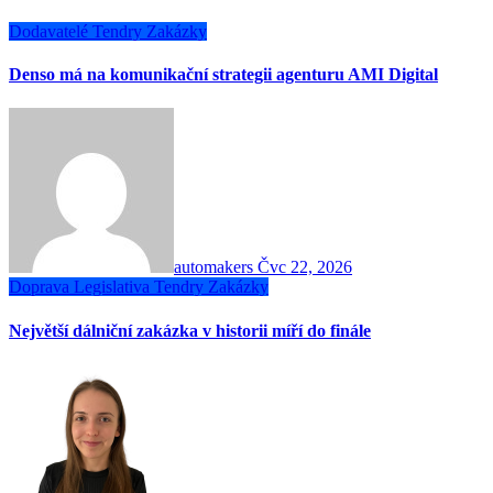
Dodavatelé
Tendry
Zakázky
Denso má na komunikační strategii agenturu AMI Digital
automakers
Čvc 22, 2026
Doprava
Legislativa
Tendry
Zakázky
Největší dálniční zakázka v historii míří do finále