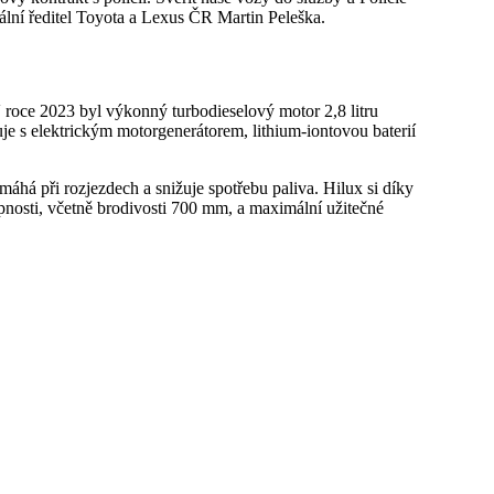
ální ředitel Toyota a Lexus ČR Martin Peleška.
V roce 2023 byl výkonný turbodieselový motor 2,8 litru
e s elektrickým motorgenerátorem, lithium-iontovou baterií
máhá při rozjezdech a snižuje spotřebu paliva. Hilux si díky
nosti, včetně brodivosti 700 mm, a maximální užitečné