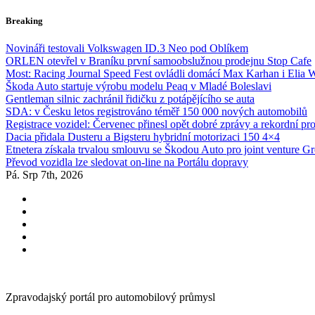
Skip
Breaking
to
content
Novináři testovali Volkswagen ID.3 Neo pod Oblíkem
ORLEN otevřel v Braníku první samoobslužnou prodejnu Stop Cafe
Most: Racing Journal Speed Fest ovládli domácí Max Karhan i Elia 
Škoda Auto startuje výrobu modelu Peaq v Mladé Boleslavi
Gentleman silnic zachránil řidičku z potápějícího se auta
SDA: v Česku letos registrováno téměř 150 000 nových automobilů
Registrace vozidel: Červenec přinesl opět dobré zprávy a rekordní pr
Dacia přidala Dusteru a Bigsteru hybridní motorizaci 150 4×4
Etnetera získala trvalou smlouvu se Škodou Auto pro joint venture G
Převod vozidla lze sledovat on-line na Portálu dopravy
Pá. Srp 7th, 2026
Zpravodajský portál pro automobilový průmysl