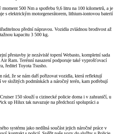
moment 500 Nm a spotřebu 9,6 litru na 100 kilometrů, a je
e s elektrickým motorgenerátorem, lithium-iontovou baterií
řaditelnou přední nápravou. Vozidla zvládnou brodivost až
tažnou kapacitu 3 500 kg.
cejní přestavby je nezávislé topení Webasto, kompletní sada
cí Air Ram. Terénní nasazení podporuje také vyprošťovací
a, ředitel Toyota Tsusho.
rád, že se nám daří pořizovat vozidla, která reflektují
 ve složitých podmínkách a náročný terén, kam potřebují
uiser 150 slouží u cizinecké policie doma i v zahraničí, u
Pick up Hilux tak navazuje na předchozí spolupráci a
ného systému jako nedílná součást jejich náročné práce v
vý kontrakt s policií. Svěřit naše vozy do služby u Policie