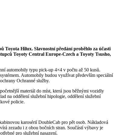
ástupců Toyoty Central Europe-Czech a Toyoty Tsusho,
ní automobily typu pick-up 4×4 v počtu až 50 kusů.
8V systémem. Automobily budou využívat především speciální
í ochrany Ochranné služby.
očetnější materiál do míst, která jsou běžnými vozidly
ad na oddělení služební hipologie, oddělení služební
kové policie.
ukabinovou karosérií DoubleCab pro pět osob. Nákladová
vírá zezadu i z obou bočních stran. Součástí výbavy je
potřebné pro služební nasazení.