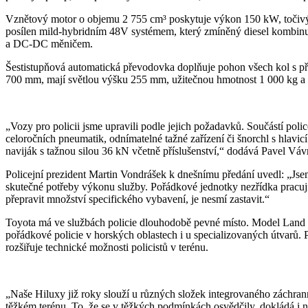
Vznětový motor o objemu 2 755 cm³ poskytuje výkon 150 kW, točivý 
posílen mild-hybridním 48V systémem, který zmíněný diesel kombinuj
a DC-DC měničem.
Šestistupňová automatická převodovka doplňuje pohon všech kol s při
700 mm, mají světlou výšku 255 mm, užitečnou hmotnost 1 000 kg a 
„Vozy pro policii jsme upravili podle jejich požadavků. Součástí poli
celoročních pneumatik, odnímatelné tažné zařízení či šnorchl s hlavi
naviják s tažnou silou 36 kN včetně příslušenství,“ dodává Pavel Vávr
Policejní prezident Martin Vondrášek k dnešnímu předání uvedl: „Jsem 
skutečné potřeby výkonu služby. Pořádkové jednotky nezřídka pracují
přepravit množství specifického vybavení, je nesmí zastavit.“
Toyota má ve službách policie dlouhodobě pevné místo. Model Land Cr
pořádkové policie v horských oblastech i u specializovaných útvarů. 
rozšiřuje technické možnosti policistů v terénu.
„Naše Hiluxy již roky slouží u různých složek integrovaného záchran
těžkém terénu. To, že se v těžkých podmínkách osvědčily, dokládá i no