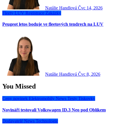
Natálie Handlová
Čvc 14, 2026
Fleety
LUV
Registrace
Zakázky
Peugeot letos boduje ve fleetových tendrech na LUV
Natálie Handlová
Čvc 8, 2026
You Missed
Ceny novinek
Elektromobily
News
Testy
Tiskovky
Novináři testovali Volkswagen ID.3 Neo pod Oblíkem
Dodavatelé
News
Technologie