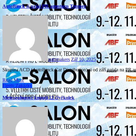
AutoBinck si najal PR agenturu Temper
automakers
Zář 10, 2025
Skupina ACD (AutoBinck Car Distribution) si od září najala na 
Read More
Fleety
Zakázky
Meteorologové kupují 12 čtyřkolek