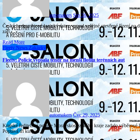
automakers
Srp 26, 2025
Český hydrometeorologický ústav vypsal veřejné otevřené řízení na dodávku dvanácti osobních aut. Nabídky se podávají do 18.
září…
Read More
Fleety
News
Zakázky
Fleety: Policie vypsala tendr na menší flotilu terénních aut
automakers
Čvc 29, 2025
Krajské ředitelství policie Moravskoslezského kraje zadalo výběrové řízení na menší flotilu osobních terénních automobilů.
Poptává tři kusy v…