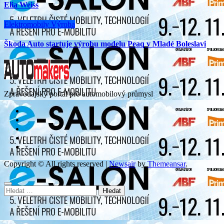
Elia Weiss
Elektromobily
Výroba
Škoda Auto startuje výrobu modelu Peaq v Mladé Boleslavi
Zpravodajský portál pro automobilový průmysl
Copyright © All rights reserved
|
Newsair
by
Themeansar
.
Vyhledávání