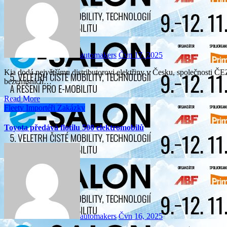
automakers
Čvn 17, 2025
Kia dodá největšímu distributorovi elektřiny v Česku, společnosti ČEZ Distribuce, 90 elektromobilů Kia EV3. Tendr na pořízení
bezemisních…
Read More
Fleety
Importéři
Zakázky
Toyota předává flotilu 500 elektromobilů
automakers
Čvn 16, 2025