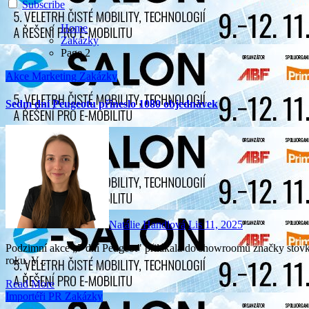
Subscribe
Home
Zakázky
Page 2
Akce
Marketing
Zakázky
Sedm dní Peugeotu přineslo 1080 objednávek
Natálie Handlová
Lis 11, 2025
Podzimní akce „7 dní Peugeot" přilákala do showroomů značky stovky zákazníků, kteří využili nejvýhodnější ceny letošního
roku. V…
Read More
Importéři
PR
Zakázky