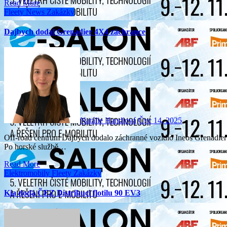
Read More
Fleety
News
Zakázky
Dajbych dodal Grenadier 4X4 záchrance
Natálie Handlová
Čvc 14, 2025
Off-road centrum Dajbych dodalo záchranné vozidlo Ineos Grenadier 4x4 zdravotnické záchranné službě hlavního města Prahy.
Po horské službě…
Read More
Elektromobily
Fleety
Zakázky
Kia dodá ČEZ Distribuci flotilu 90 EV3