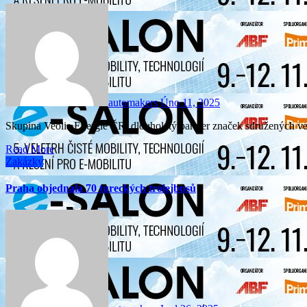
automakers
Úno 11, 2025
Skupina Veolia Energie ČR, dlouholetý partner značek sdružených v
Read More
Zakázky
Praha objednala 70 tureckých trolejbusů