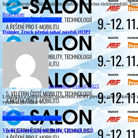
Import Toyoty předává státním úřadům první vlnu elektromobilů Toy
Read More
Elektromobily
Fleety
Zakázky
Daimler Truck předal tahač návěsů HOPI
automakers
Čvn 16, 2025
Logistická a potravinářská společnost HOPI převzala plně elektrický tahač návěsů Mercedes-Benz eActros 600. Vozidlo bude
využívat převážně v…
Read More
Elektromobily
Fleety
Zakázky
Veolia Energie kupuje flotilu Citroënů ë-C3